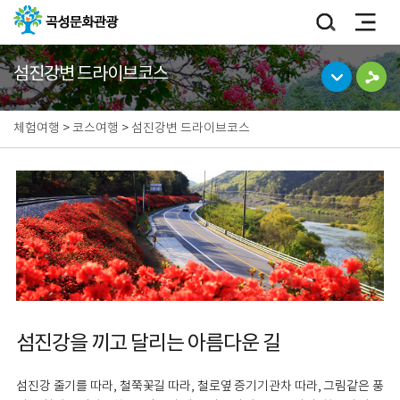
섬진강변 드라이브코스
체험여행
>
코스여행
>
섬진강변 드라이브코스
섬진강을 끼고 달리는 아름다운 길
섬진강 줄기를 따라, 철쭉꽃길 따라, 철로옆 증기기관차 따라, 그림같은 풍