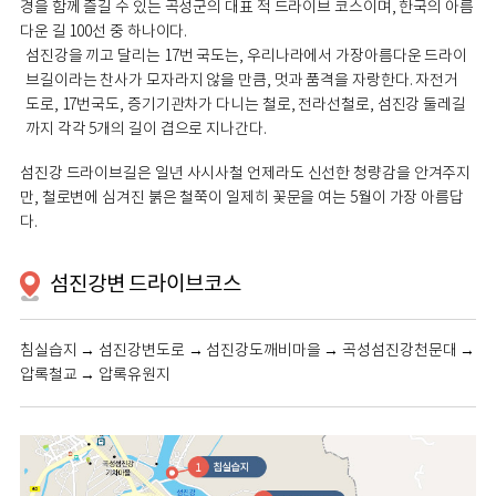
경을 함께 즐길 수 있는 곡성군의 대표 적 드라이브 코스이며, 한국의 아름
다운 길 100선 중 하나이다.
섬진강을 끼고 달리는 17번 국도는, 우리나라에서 가장아름다운 드라이
브길이라는 찬사가 모자라지 않을 만큼, 멋과 품격을 자랑한다. 자전거
도로, 17번국도, 증기기관차가 다니는 철로, 전라선철로, 섬진강 둘레길
까지 각각 5개의 길이 겹으로 지나간다.
섬진강 드라이브길은 일년 사시사철 언제라도 신선한 청량감을 안겨주지
만, 철로변에 심겨진 붉은 철쭉이 일제히 꽃문을 여는 5월이 가장 아름답
다.
섬진강변 드라이브코스
침실습지 → 섬진강변도로 → 섬진강도깨비마을 → 곡성섬진강천문대 →
압록철교 → 압록유원지