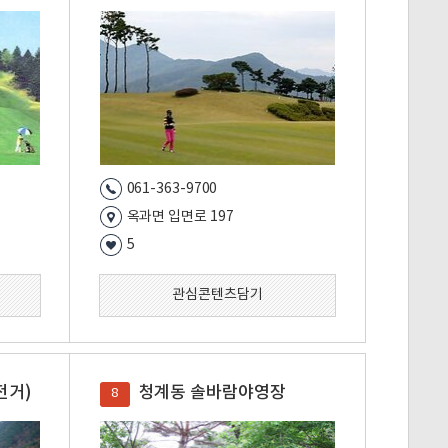
061-363-9700
옥과면 입면로 197
5
관심콘텐츠담기
전거)
청계동 솔바람야영장
8