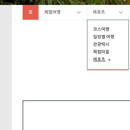
홈
체험여행
레포츠
코스여행
일정별 여행
관광택시
체험마을
레포츠