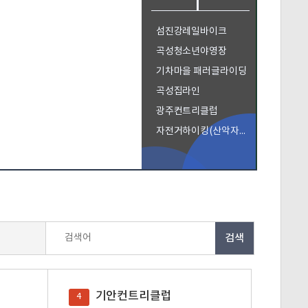
섬진강레일바이크
곡성청소년야영장
기차마을 패러글라이딩
곡성집라인
광주컨트리클럽
자전거하이킹(산악자전거)
검색어
기안컨트리클럽
4