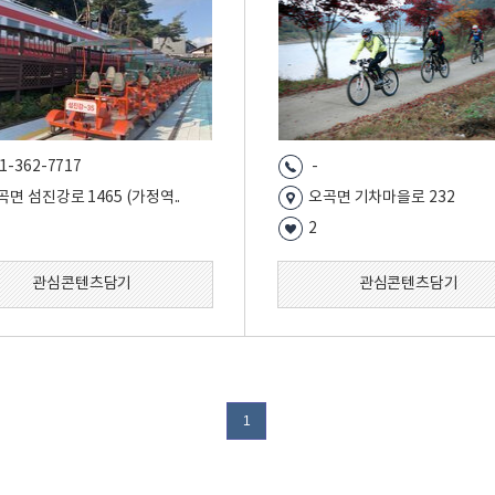
1-362-7717
-
곡면 섬진강로 1465 (가정역..
오곡면 기차마을로 232
2
관심콘텐츠담기
관심콘텐츠담기
1