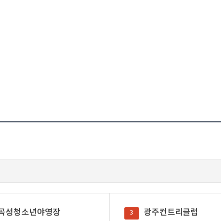
곡성청소년야영장
광주컨트리클럽
3