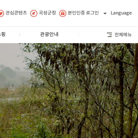
관심콘텐츠
곡성군청
본인인증 로그인
Language
쇼핑
관광안내
전체메뉴