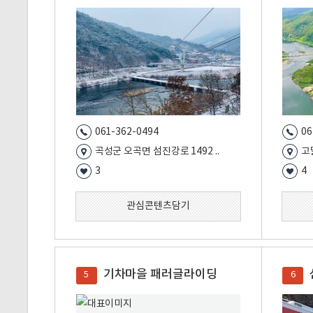
061-362-0494
06
곡성군 오곡면 섬진강로 1492 ..
고
3
4
관심콘텐츠담기
기차마을 패러글라이딩
5
6