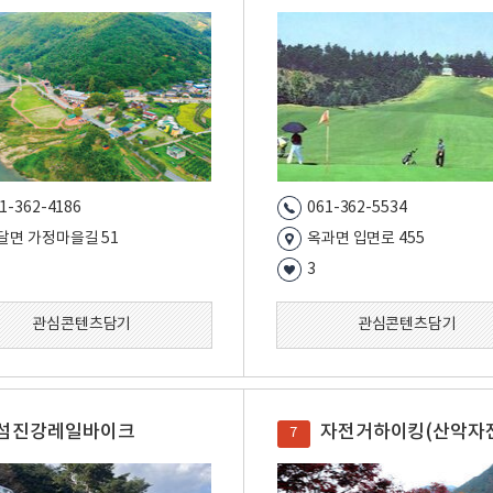
1-362-4186
061-362-5534
달면 가정마을길 51
옥과면 입면로 455
3
관심콘텐츠담기
관심콘텐츠담기
섬진강레일바이크
자전거하이킹(산악자
7