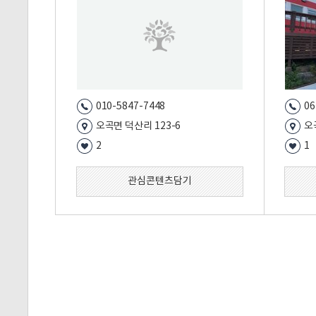
010-5847-7448
06
오곡면 덕산리 123-6
오
2
1
관심콘텐츠담기