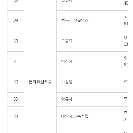
28
관음사
453
석곡면
29
석곡리 석불입상
6 외
오곡
30
도동묘
135
오곡
31
덕산사
8-3
32
문화유산자료
수성당
오곡면
33
영류재
죽곡면
죽곡면
34
태안사 삼층석탑
215