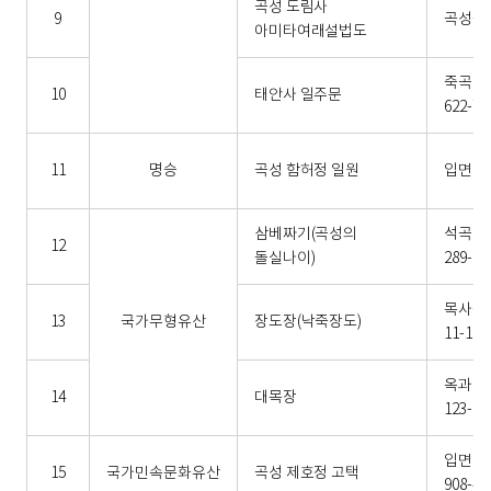
곡성 도림사
9
곡성읍 
아미타여래설법도
죽곡면
10
태안사 일주문
622-71
11
명승
곡성 함허정 일원
입면 제
삼베짜기(곡성의
석곡면
12
돌실나이)
289-1
목사동
13
국가무형유산
장도장(낙죽장도)
11-19
옥과면
14
대목장
123-1
입면 
15
국가민속문화유산
곡성 제호정 고택
908-4