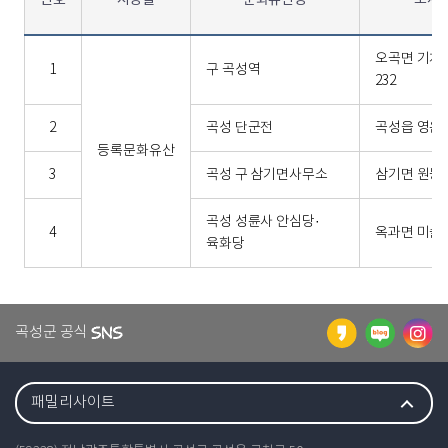
번호
지정별
문화유산명
소재
오곡면 기차
1
구 곡성역
232
2
곡성 단군전
곡성읍 영운1
등록문화유산
3
곡성 구 삼기면사무소
삼기면 원등1
곡성 성륜사 안심당·
4
옥과면 미술관
육화당
곡성군 공식
패밀리사이트