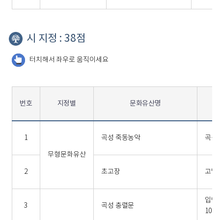
시 지정 : 38점
터치해서 좌우로 움직이세요
번호
지정별
문화유산명
1
곡성 죽동농악
곡성읍
무형문화유산
2
초고장
고달면
입면
3
곡성 충렬문
101-