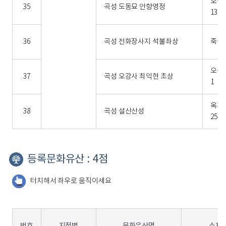
오곡
35
곡성 도동묘 안향영정
135
36
곡성 전화장사지 석불좌상
죽곡면
오곡면
37
곡성 오강사 최익현 초상
1
옥과
38
곡성 설산산성
256-
등록문화유산 : 4점
터치해서 좌우로 움직이세요