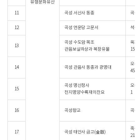
유형문화유산
11
곡성 서산사 동종
곡성읍
12
곡성 연운당 고문서
석곡면
곡성 수도암 목조
옥과면
13
관음보살좌상과 복장유물
158
오산
14
곡성 관음사 동종과 광명대
453
곡성 명산정사
오곡면
15
천지명양수륙재의찬요
1
16
곡성향교
곡성읍
죽곡면
17
곡성 태안사 금고(金鼓)
215