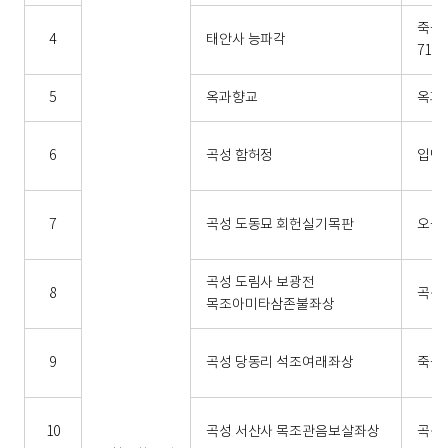
죽곡면
4
태안사 능파각
71
5
옥과향교
옥과면
6
곡성 함허정
입면 
7
곡성 도동묘 회헌실기목판
오곡면
곡성 도림사 보광전
8
곡성읍
목조아미타삼존불좌상
9
곡성 당동리 석조여래좌상
죽곡면
10
곡성 서산사 목조관음보살좌상
곡성읍