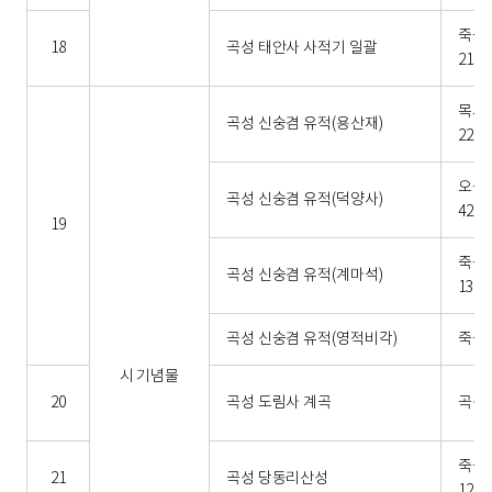
죽곡면
18
곡성 태안사 사적기 일괄
215
목사
곡성 신숭겸 유적(용산재)
226
오곡
곡성 신숭겸 유적(덕양사)
42
19
죽곡면
곡성 신숭겸 유적(계마석)
13 외
곡성 신숭겸 유적(영적비각)
죽곡면
시 기념물
20
곡성 도림사 계곡
곡성읍
죽곡
21
곡성 당동리산성
12