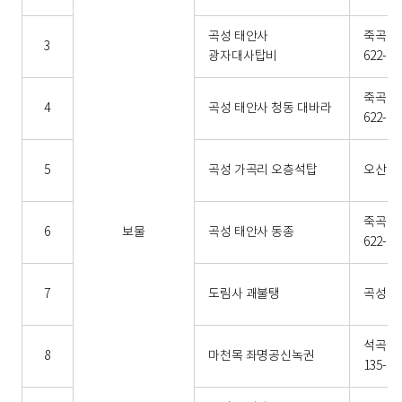
곡성 태안사
죽곡면
3
광자대사탑비
622-71
죽곡면
4
곡성 태안사 청동 대바라
622-21
5
곡성 가곡리 오층석탑
오산면 
죽곡면
6
보물
곡성 태안사 동종
622-21
7
도림사 괘불탱
곡성읍 
석곡면
8
마천목 좌명공신녹권
135-1