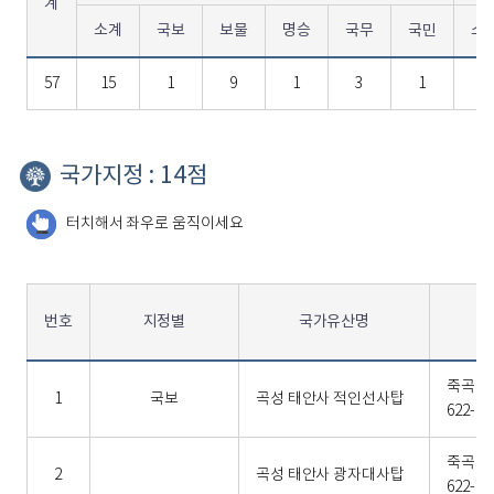
계
소계
국보
보물
명승
국무
국민
소
57
15
1
9
1
3
1
38
국가지정 : 14점
터치해서 좌우로 움직이세요
번호
지정별
국가유산명
죽곡면
1
국보
곡성 태안사 적인선사탑
622-21
죽곡면
2
곡성 태안사 광자대사탑
622-71