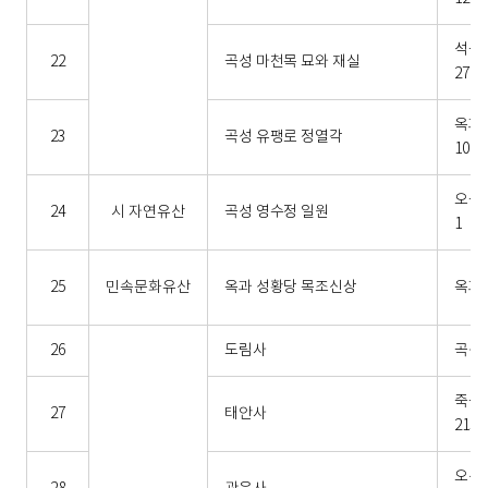
석곡
22
곡성 마천목 묘와 재실
276
옥과면
23
곡성 유팽로 정열각
10
오곡면
24
시 자연유산
곡성 영수정 일원
1
25
민속문화유산
옥과 성황당 목조신상
옥과면
26
도림사
곡성읍
죽곡면
27
태안사
215
오산