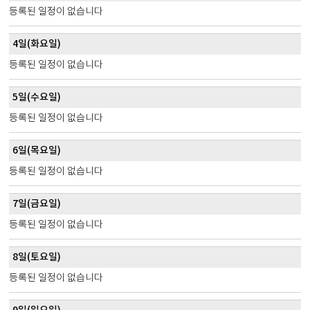
등록된 일정이 없습니다
4일(화요일)
등록된 일정이 없습니다
5일(수요일)
등록된 일정이 없습니다
6일(목요일)
등록된 일정이 없습니다
7일(금요일)
등록된 일정이 없습니다
8일(토요일)
등록된 일정이 없습니다