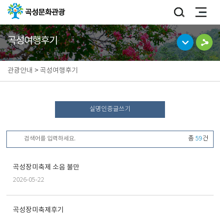
곡성여행후기
관광안내
>
곡성여행후기
실명인증글쓰기
총
59
건
곡성장미축제 소음 불만
2026-05-22
곡성장미축제후기